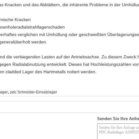
das Knacken und das Abblättern, die inhärente Probleme in der Umhüll
ermische Kracken
Downholeradialstrahllagerschaden
dauerhaftes verglichen mit Umhüllung oder geschweißten Überlagerungse
eneralüberholt werden.
und die verbiegenden Lasten auf der Antriebsachse. Zu diesem Zweck 
egen Radialabnutzung entwickelt. Dieses hat Hochleistungszahlen von
en cladded Lager des Hartmetalls notiert werden.
,
lager
pdc Schneider-Einsatzlager
Senden Sie Ihre Anfra