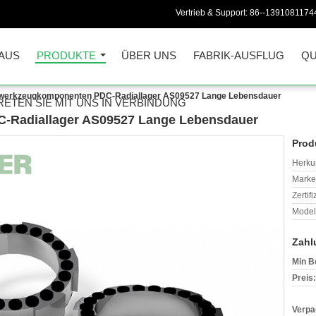
Vertrieb & Support:
86--1391081174
AUS
PRODUKTE
ÜBER UNS
FABRIK-AUSFLUG
QU
werkzeugkomponenten PDC-Radiallager AS09527 Lange Lebensdauer
RETEN SIE MIT UNS IN VERBINDUNG
-Radiallager AS09527 Lange Lebensdauer
Prod
Herkun
Mark
Zertif
Model
Zahl
Min B
Preis:
Verpa