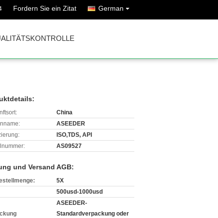
Fordern Sie ein Zitat
German
4
ALITÄTSKONTROLLE
uktdetails:
ftsort:
China
enname:
ASEEDER
izierung:
ISO,TDS, API
lnummer:
AS09527
ung und Versand AGB:
estellmenge:
5X
500usd-1000usd
ASEEDER-
ckung
Standardverpackung oder