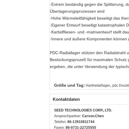
·Extrem beständig gegen die Splitterung, 
Überlagerungsprozessen sind
·Hohe Wärmeleitfähigkeit beseitigt das th
·Eigener Entwurf beseitigt katastrophalen 
·Karbidfliesen- und -matrixentwurf stellt 
·Innere und äußere Komponenten können g
PDC-Radiallager stützen den Radialstrahl 
Bestückungsprozeß für maximalen Schutz g
ergeben, die unter Verwendung der typisch
,
Größe und Tag:
Hartmetalllager
pdc Druck
Kontaktdaten
SEED TECHNOLOGIES CORP., LTD.
Ansprechpartner:
Carson.Chen
Telefon:
86-13910811744
Faxen:
86-0731-22725555