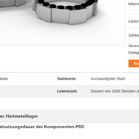
Infor
Liefer
Zahlu
Verso
Fähigk
Ko
tärke
Stahlsorte:
hochwertigster Stahl
Lebenszeit:
Dauern von 1000 Stunden zu
er
Hartmetalllager
,
ialnutzungsdauer der Komponenten-PDC