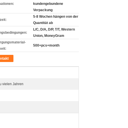
mationen:
kundengebundene
Verpackung
5-8 Wochen hängen von der
zeit:
Quantität ab
L/C, D/A, D/P, T/T, Western
ngsbedingungen:
Union, MoneyGram
rgungsmaterial-
500+pcs+month
eit:
ntakt
 vielen Jahren