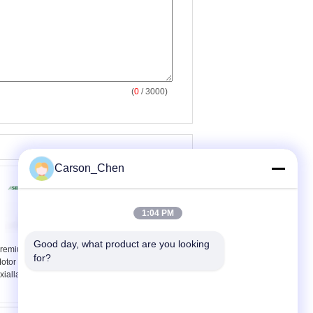
(
0
/ 3000)
Carson_Chen
1:04 PM
Good day, what product are you looking 
remium PDC Mud
PDC-Radiallager aus
for?
otor Radiallager, PDC
erstklassigem Stahl mit
xiallager für Ölfeld
ausgezeichneter
Temperaturwechselbeständigkeit