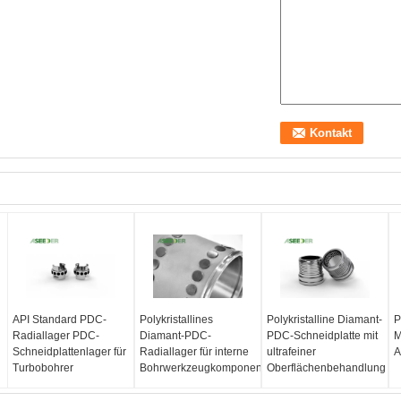
API Standard PDC-
Polykristallines
Polykristalline Diamant-
P
Radiallager PDC-
Diamant-PDC-
PDC-Schneidplatte mit
M
Schneidplattenlager für
Radiallager für interne
ultrafeiner
A
Turbobohrer
Bohrwerkzeugkomponenten
Oberflächenbehandlung