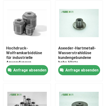
Hochdruck-
Aseeder-Hartmetall-
Wolframkarbiddüse
Wasserstrahldüse
für industrielle
kundengebundene
Anwendungen
hohe Härte
empfohlen
kennzeichnend
Anfrage absenden
Anfrage absenden
Haus
Produkte
Über uns