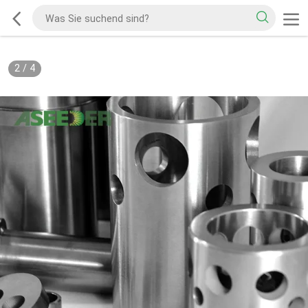
2
/
4