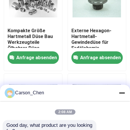
Fabrik-Ausflug
Kompakte Größe
Externe Hexagon-
Qualitätskontrolle
Hartmetall Düse Bau
Hartmetall-
Werkzeugteile
Gewindedüse für
Ölbohrer Düse
Erdölchemie
Treten Sie mit uns in Verbindung
Anfrage absenden
Anfrage absenden
Fordern Sie ein Zitat
Hartmetalldüse
Carson_Chen
Öl-Spray-Kopf-Faden-Düse
2:08 AM
Good day, what product are you looking 
Karbidsandstrahlendüsen