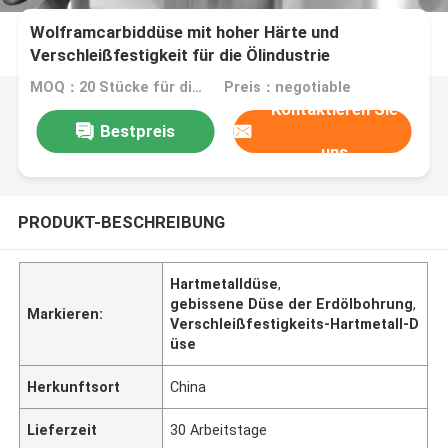
Wolframcarbiddüse mit hoher Härte und
Verschleißfestigkeit für die Ölindustrie
MOQ：20 Stücke für die Kundennachfrage Standardpaket-
Preis：negotiable
Kontaktieren Sie
Bestpreis
uns
PRODUKT-BESCHREIBUNG
Hartmetalldüse
,
gebissene Düse der Erdölbohrung
,
Markieren:
Verschleißfestigkeits-Hartmetall-D
üse
Herkunftsort
China
Lieferzeit
30 Arbeitstage