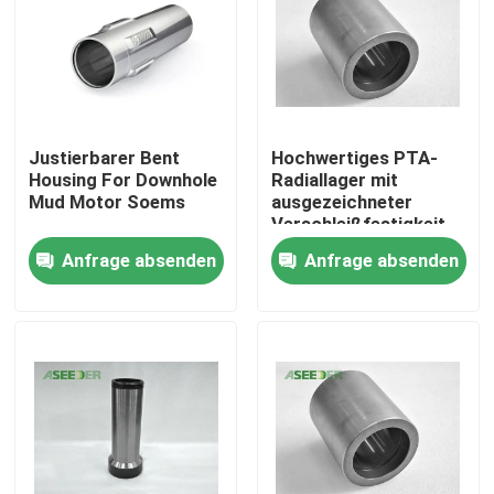
Justierbarer Bent
Hochwertiges PTA-
Housing For Downhole
Radiallager mit
Mud Motor Soems
ausgezeichneter
Verschleißfestigkeit
für Bohrlochmotoren
Anfrage absenden
Anfrage absenden
Haus
Produkte
Über uns