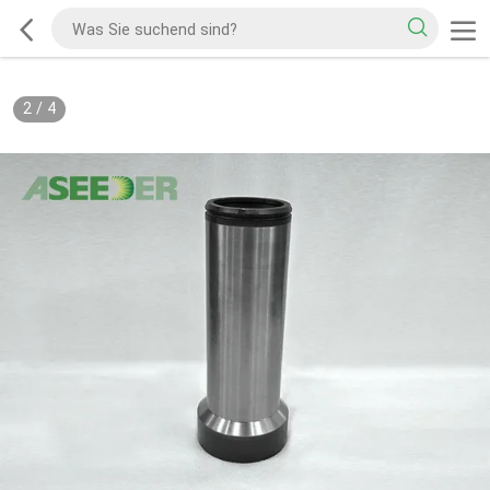
2
/
4