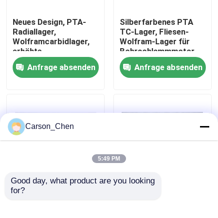
Neues Design, PTA-
Silberfarbenes PTA
Fabrik-Ausflug
Radiallager,
TC-Lager, Fliesen-
Wolframcarbidlager,
Wolfram-Lager für
erhöhte
Bohrschlammmotor
Qualitätskontrolle
Lagerlebensdauer
Anfrage absenden
Anfrage absenden
Treten Sie mit uns in Verbindung
Fordern Sie ein Zitat
Carson_Chen
Hartmetalldüse
5:49 PM
Good day, what product are you looking 
Öl-Spray-Kopf-Faden-Düse
for?
Premium-Bohrmotor
High-Tech-PTA-
Hartmetalleinsatzlager,
Radiallager Gute
Güteklasse ZY06X,
Kompaktheit bei
Karbidsandstrahlendüsen