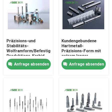
Präzisions-und
Kundengebundene
Stabilitäts-
Hartmetall-
Wolframform/Befestiger-
Präzisions-Form mit
Produktions-Karbid
extrem langer
formen
Standzeit
Anfrage absenden
Anfrage absenden
Haus
Produkte
Über uns