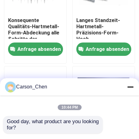
Fabrik-Ausflug
Konsequente
Langes Standzeit-
Qualitäts-Hartmetall-
Hartmetall-
Form-Abdeckung alle
Präzisions-Form-
Qualitätskontrolle
Schritte der
Hoch-
Herstellung
Wiederholgenauigkeit
Anfrage absenden
Anfrage absenden
Treten Sie mit uns in Verbindung
Fordern Sie ein Zitat
Carson_Chen
Hartmetalldüse
10:44 PM
Öl-Spray-Kopf-Faden-Düse
Good day, what product are you looking 
for?
Haltbares Metall, das
Metall, welches die
Werkzeuge bildet, um
Hartmetall-
Karbidsandstrahlendüsen