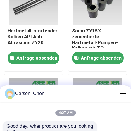
Fabrik-Ausflug
Hartmetall-startender
Soem ZY15X
Qualitätskontrolle
Kolben API Anti
zementierte
Abrasions ZY20
Hartmetall-Pumpen-
Kolben mit TC-
Treten Sie mit uns in Verbindung
Beschichtung
Anfrage absenden
Anfrage absenden
Fordern Sie ein Zitat
Hartmetalldüse
Carson_Chen
Öl-Spray-Kopf-Faden-Düse
4:27 AM
Good day, what product are you looking 
Karbidsandstrahlendüsen