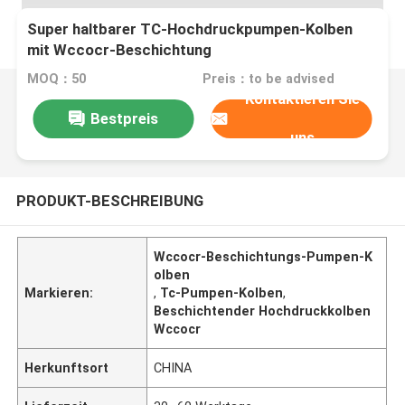
Super haltbarer TC-Hochdruckpumpen-Kolben
mit Wccocr-Beschichtung
MOQ：50
Preis：to be advised
Kontaktieren Sie
Bestpreis
uns
PRODUKT-BESCHREIBUNG
Wccocr-Beschichtungs-Pumpen-K
olben
Markieren:
,
Tc-Pumpen-Kolben
,
Beschichtender Hochdruckkolben
Wccocr
Herkunftsort
CHINA