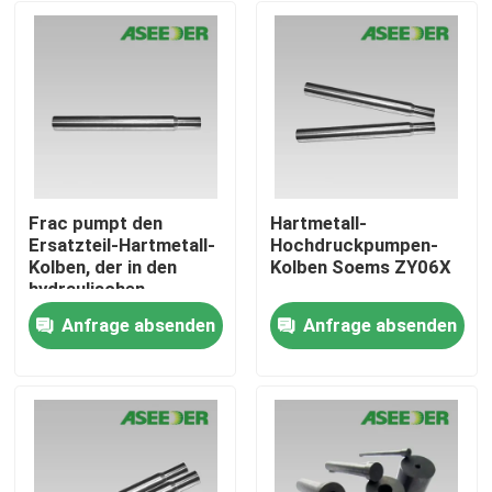
Frac pumpt den
Hartmetall-
Ersatzteil-Hartmetall-
Hochdruckpumpen-
Kolben, der in den
Kolben Soems ZY06X
hydraulischen
zerbrechenden
Anfrage absenden
Anfrage absenden
Behandlungen benutzt
Haus
wird
Produkte
Über uns