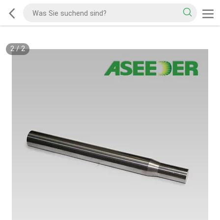
2
/
2