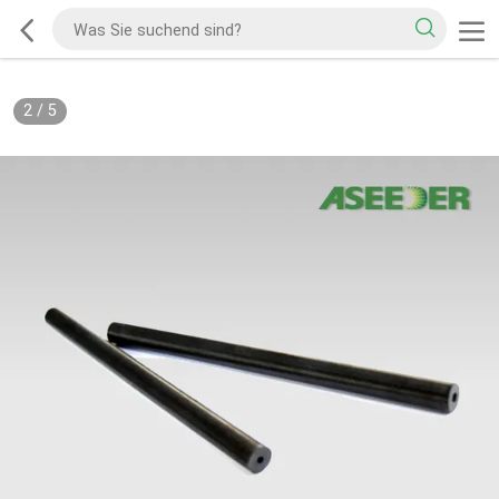
2
/
5