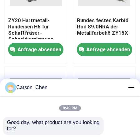
Fabrik-Ausflug
ZY20 Hartmetall-
Rundes festes Karbid
Rundeisen H6 für
Rod 89.0HRA der
Schaftfräser-
Metallfarbeh6 ZY15X
Qualitätskontrolle
Schneidwerkzeuge
Anfrage absenden
Anfrage absenden
Treten Sie mit uns in Verbindung
Fordern Sie ein Zitat
Carson_Chen
Hartmetalldüse
8:49 PM
Öl-Spray-Kopf-Faden-Düse
Good day, what product are you looking 
for?
Kurzes ZY10X-
Haltbares ZY12 festes
Hartmetall Rod With
Karbid Rod 90.0HRA in
Karbidsandstrahlendüsen